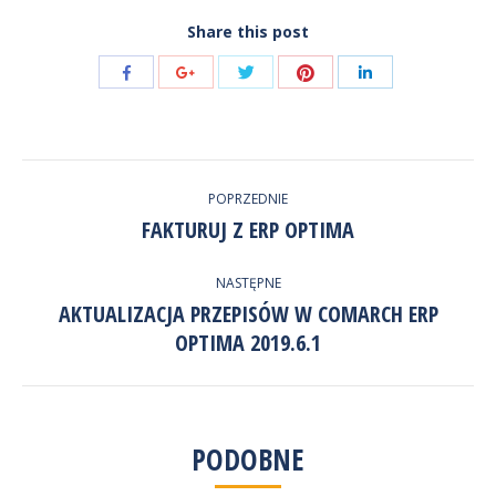
Share this post
Udostępnij
Udostępnij
Udostępnij
Udostępnij
Udostępnij
przez
przez
przez
przez
przez
Twitter
Pinterest
Facebook
Google+
LinkedIn
NAWIGACJA
POPRZEDNIE
WPISÓW
FAKTURUJ Z ERP OPTIMA
Poprzedni
wpis:
NASTĘPNE
AKTUALIZACJA PRZEPISÓW W COMARCH ERP
Następny
OPTIMA 2019.6.1
wpis:
PODOBNE