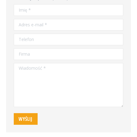
Imię *
Adres e-mail *
Telefon
Firma
Wiadomość *
WYŚLIJ