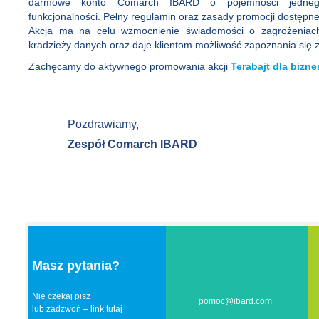
darmowe konto Comarch IBARD o pojemności jednego
funkcjonalności. Pełny regulamin oraz zasady promocji dostępn
Akcja ma na celu wzmocnienie świadomości o zagrożeniach 
kradzieży danych oraz daje klientom możliwość zapoznania się z
Zachęcamy do aktywnego promowania akcji
Terabajt dla bizn
Pozdrawiamy,
Zespół Comarch IBARD
Masz pytania?
Nie czekaj pisz
pomoc@ibard.com
lub zadzwoń – link
tutaj