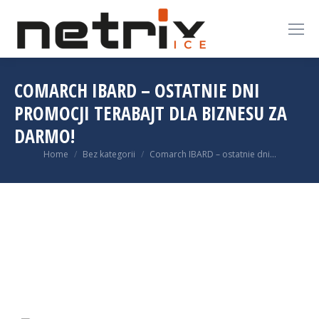
COMARCH IBARD – OSTATNIE DNI
PROMOCJI TERABAJT DLA BIZNESU ZA
DARMO!
You are here:
Home
Bez kategorii
Comarch IBARD – ostatnie dni…