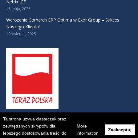
Netrix ICE
16 maja, 2025
Wdrożenie Comarch ERP Optima w Exor Group – Sukces
Naszego Klienta!
10 kwietnia, 2025
Ta strona używa ciasteczek oraz
zewnętrznych skryptów dla
More
Zaakceptuj
lepszego dostosowania treści do
information
© Netrix S.A. - 2017. All rights reserved.