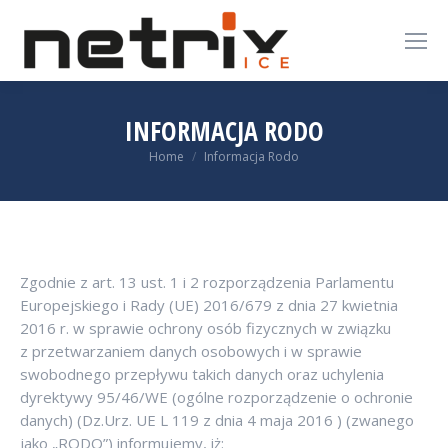
INFORMACJA RODO
You are here:
Home
Informacja Rodo
Zgodnie z art. 13 ust. 1 i 2 rozporządzenia Parlamentu
Europejskiego i Rady (UE) 2016/679 z dnia 27 kwietnia
2016 r. w sprawie ochrony osób fizycznych w związku
z przetwarzaniem danych osobowych i w sprawie
swobodnego przepływu takich danych oraz uchylenia
dyrektywy 95/46/WE (ogólne rozporządzenie o ochronie
danych) (Dz.Urz. UE L 119 z dnia 4 maja 2016 ) (zwanego
jako „RODO”) informujemy, iż: