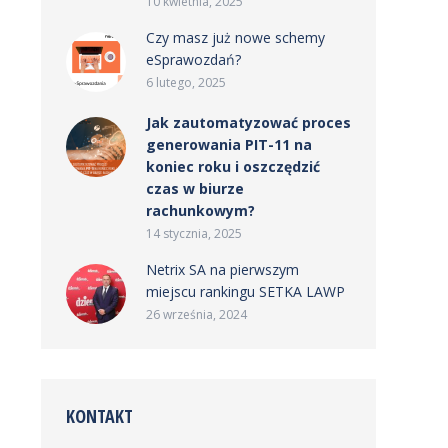
10 kwietnia, 2025
Czy masz już nowe schemy
eSprawozdań?
6 lutego, 2025
Jak zautomatyzować proces
generowania PIT-11 na
koniec roku i oszczędzić
czas w biurze
rachunkowym?
14 stycznia, 2025
Netrix SA na pierwszym
miejscu rankingu SETKA LAWP
26 września, 2024
KONTAKT