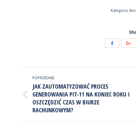
Kategoria:
Bez
Sha
Udostępnij
Ud
przez
pr
Facebook
Go
NAWIGACJA
POPRZEDNIE
WPISÓW
JAK ZAUTOMATYZOWAĆ PROCES
GENEROWANIA PIT-11 NA KONIEC ROKU I
Poprzedni
OSZCZĘDZIĆ CZAS W BIURZE
wpis:
RACHUNKOWYM?