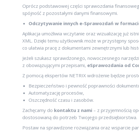
Oprócz podstawowej części sprawozdania finansowego, 
spójność z pozostałymi danymi finansowymi.
Odczytywanie innych e-Sprawozdań w formac
Aplikacja umożliwia wczytanie oraz wizualizację już i
XML. Dzięki temu użytkownik może w przystępny sposó
co ułatwia pracę z dokumentami zewnętrznymi lub hist
Jeżeli szukasz sprawdzonego, nowoczesnego narzęd
z obowiązującymi przepisami,
eSprawozdania od C
Z pomocą ekspertów NETRIX wdrożenie będzie proste i
Bezpieczeństwo i pewność poprawności dokument
Automatyzację procesów,
Oszczędność czasu i zasobów.
Zachęcamy do
kontaktu z nami
– z przyjemnością op
dostosowaną do potrzeb Twojego przedsiębiorstwa.
Postaw na sprawdzone rozwiązania oraz wsparcie par