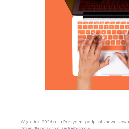
W grudniu 2024 roku Prezydent podpisał znowelizowa
zmian dla polskich przedsiębiorców.