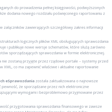
aganych do prowadzenia pełnej księgowości, podwyższonych
kże dodania nowego rozdziału poświęconego raportowaniu z
nie załączników zawierających szczegółowy zakres informacji
w strukturach logicznych plików XML obsługujących sprawozdania
uje i publikuje nowe wersje schematów, które służą zarówno
iotów sporządzających sprawozdania w formie elektronicznej.
 nie zostaną przyjęte przez rządowe portale – systemy przed
ów XML, co ma zapewnić właściwe i aktualne raportowanie
rch eSprawozdania
została zaktualizowana o najnowsze
ć pewność, że sporządzane przez nich elektroniczne
wiązującymi wymogami i bezproblemowo przyjmowane przez
iwość przygotowania sprawozdania finansowego w zawsze
ymaganą przez Ministerstwo Finansów, ale nie tylko: