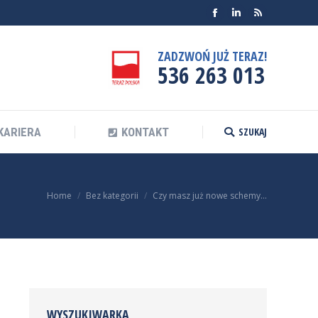
Facebook
Linkedin
Rss
SZUKAJ
KARIERA
KONTAKT
Search:
ZADZWOŃ JUŻ TERAZ!
536 263 013
SZUKAJ
KARIERA
KONTAKT
Search:
You are here:
Home
Bez kategorii
Czy masz już nowe schemy…
WYSZUKIWARKA