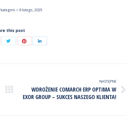
 kategorii
6 lutego, 2025
re this post
Udostępnij
Udostępnij
ostępnij
Udostępnij
przez
przez
zez
przez
Twitter
Pinterest
ogle+
LinkedIn
NASTĘPNE
WDROŻENIE COMARCH ERP OPTIMA W
Następny
EXOR GROUP – SUKCES NASZEGO KLIENTA!
wpis: