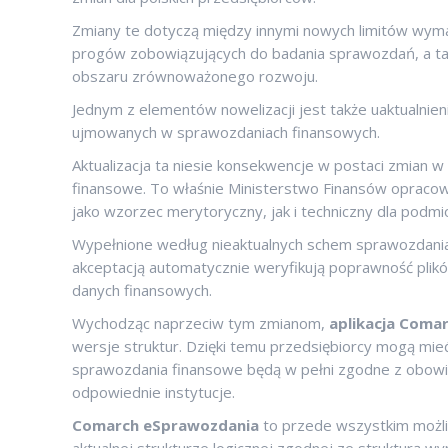
Zmiany te dotyczą między innymi nowych limitów wym
progów zobowiązujących do badania sprawozdań, a ta
obszaru zrównoważonego rozwoju.
Jednym z elementów nowelizacji jest także uaktualnie
ujmowanych w sprawozdaniach finansowych.
Aktualizacja ta niesie konsekwencje w postaci zmian 
finansowe. To właśnie Ministerstwo Finansów opracow
jako wzorzec merytoryczny, jak i techniczny dla podm
Wypełnione według nieaktualnych schem sprawozdania
akceptacją automatycznie weryfikują poprawność plik
danych finansowych.
Wychodząc naprzeciw tym zmianom,
aplikacja Coma
wersje struktur. Dzięki temu przedsiębiorcy mogą mie
sprawozdania finansowe będą w pełni zgodne z obo
odpowiednie instytucje.
Comarch eSprawozdania
to przede wszystkim możl
aktualnej strukturze logicznej zgodnej ze strukturą w