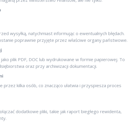
a
przed wysyłką, natychmiast informując o ewentualnych błędach.
stanie poprawnie przyjęte przez właściwe organy państwowe.
j
ako plik PDF, DOC lub wydrukowane w formie papierowej. To
iębiorstwa oraz przy archiwizacji dokumentacji.
mi
e przez kilka osób, co znacząco ułatwia i przyspiesza proces
czać dodatkowe pliki, takie jak raport biegłego rewidenta,
nty.