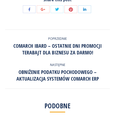
Udostępnij
Udostępnij
Udostępnij
Udostępnij
Udostępnij
przez
przez
przez
przez
przez
Twitter
Pinterest
Facebook
Google+
LinkedIn
NAWIGACJA
POPRZEDNIE
WPISÓW
COMARCH IBARD – OSTATNIE DNI PROMOCJI
Poprzedni
TERABAJT DLA BIZNESU ZA DARMO!
wpis:
NASTĘPNE
OBNIŻENIE PODATKU POCHODOWEGO –
Następny
AKTUALIZACJA SYSTEMÓW COMARCH ERP
wpis:
PODOBNE