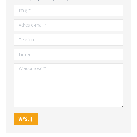
Imię *
Adres e-mail *
Telefon
Firma
Wiadomość *
WYŚLIJ