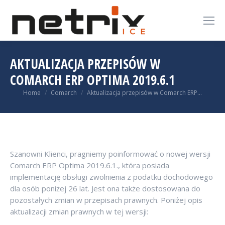
AKTUALIZACJA PRZEPISÓW W
COMARCH ERP OPTIMA 2019.6.1
You are here:
Home
Comarch
Aktualizacja przepisów w Comarch ERP…
Szanowni Klienci, pragniemy poinformować o nowej wersji
Comarch ERP Optima 2019.6.1., która posiada
implementację obsługi zwolnienia z podatku dochodowego
dla osób poniżej 26 lat. Jest ona także dostosowana do
pozostałych zmian w przepisach prawnych. Poniżej opis
aktualizacji zmian prawnych w tej wersji: