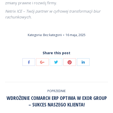
zmiany prawne i rozwój firmy.
Netrix ICE – Twój partner w cyfrowej transformacji biur
rachunkowych.
Kategoria:
Bez kategorii
16 maja, 2025
Share this post
Udostępnij
Udostępnij
Udostępnij
Udostępnij
Udostępnij
przez
przez
przez
przez
przez
Twitter
Pinterest
Facebook
Google+
LinkedIn
NAWIGACJA
POPRZEDNIE
WPISÓW
WDROŻENIE COMARCH ERP OPTIMA W EXOR GROUP
Poprzedni
– SUKCES NASZEGO KLIENTA!
wpis: