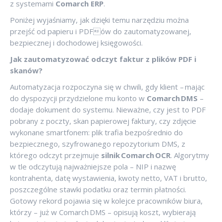
z systemami
Comarch ERP
.
Poniżej wyjaśniamy, jak dzięki temu narzędziu można
przejść od papieru i PDFów do zautomatyzowanej,
bezpiecznej i dochodowej księgowości.
Jak zautomatyzować odczyt faktur z plików PDF i
skanów?
Automatyzacja rozpoczyna się w chwili, gdy klient – mając
do dyspozycji przydzielone mu konto w
Comarch DMS
–
dodaje dokument do systemu. Nieważne, czy jest to PDF
pobrany z poczty, skan papierowej faktury, czy zdjęcie
wykonane smartfonem: plik trafia bezpośrednio do
bezpiecznego, szyfrowanego repozytorium DMS, z
którego odczyt przejmuje
silnik Comarch OCR
. Algorytmy
w tle odczytują najważniejsze pola – NIP i nazwę
kontrahenta, datę wystawienia, kwoty netto, VAT i brutto,
poszczególne stawki podatku oraz termin płatności.
Gotowy rekord pojawia się w kolejce pracowników biura,
którzy – już w Comarch DMS – opisują koszt, wybierają