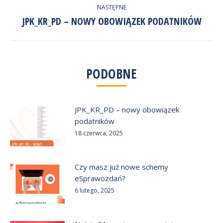
NASTĘPNE
JPK_KR_PD – NOWY OBOWIĄZEK PODATNIKÓW
Następny
wpis:
PODOBNE
JPK_KR_PD – nowy obowiązek
podatników
18 czerwca, 2025
Czy masz już nowe schemy
eSprawozdań?
6 lutego, 2025