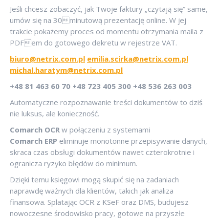
Jeśli chcesz zobaczyć, jak Twoje faktury „czytają się” same,
umów się na 30minutową prezentację online. W jej
trakcie pokażemy proces od momentu otrzymania maila z
PDFem do gotowego dekretu w rejestrze VAT.
biuro@netrix.com.pl
emilia.scirka@netrix.com.pl
michal.haratym@netrix.com.pl
+48 81 463 60 70 +48 723 405 300 +48
536 263 003
Automatyczne rozpoznawanie treści dokumentów to dziś
nie luksus, ale konieczność.
Comarch OCR
w połączeniu z systemami
Comarch ERP
eliminuje monotonne przepisywanie danych,
skraca czas obsługi dokumentów nawet czterokrotnie i
ogranicza ryzyko błędów do minimum.
Dzięki temu księgowi mogą skupić się na zadaniach
naprawdę ważnych dla klientów, takich jak analiza
finansowa. Splatając OCR z KSeF oraz DMS, budujesz
nowoczesne środowisko pracy, gotowe na przyszłe