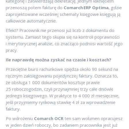
kategorię i zatwierdzają dekretację. Jednym kliknięciem
przenoszą potem fakturę do
Comarch ERP Optima
, gdzie
zaprojektowane wcześniej schematy księgowe księgują ją
całkowicie automatycznie.
Efekt? Pracownik nie przenosi już liczb z dokumentu do
systemu. Zamiast tego skupia się na kontroli poprawności
i merytorycznej analizie, co znacząco podnosi wartość jego
pracy.
Ile naprawdę można zyskać na czasie i kosztach?
Przeciętne biuro rachunkowe spędza około 90 sekund na
ręcznym zaksięgowaniu pojedynczej faktury. Oznacza to,
że obsługa 1 000 dokumentów kosztuje prawie
25 roboczogodzin, czyli przynajmniej trzy całe dniówki
jednego księgowego. W praktyce to 4 000 zł miesięcznie,
jeśli przyjmiemy rynkową stawkę 4 zł za wprowadzenie
faktury.
Po wdrożeniu
Comarch OCR
ten sam wolumen opracujesz
w jeden dzień roboczy, bo zadaniem pracownika jest już