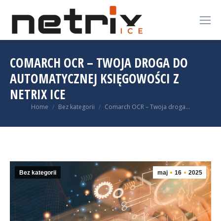
COMARCH OCR – TWOJA DROGA DO
AUTOMATYCZNEJ KSIĘGOWOŚCI Z
NETRIX ICE
You are here:
Home
Bez kategorii
Comarch OCR – Twoja droga…
Bez kategorii
maj
16
2025