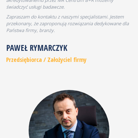
akredytowanemu przez MR Centrum B+R możemy
świadczyć usługi badawcze.
Zapraszam do kontaktu z naszymi specjalistami. Jestem
przekonany, że zaproponują rozwiązania dedykowane dla
Państwa firmy, branży.
PAWEŁ RYMARCZYK
Przedsiębiorca / Założyciel firmy