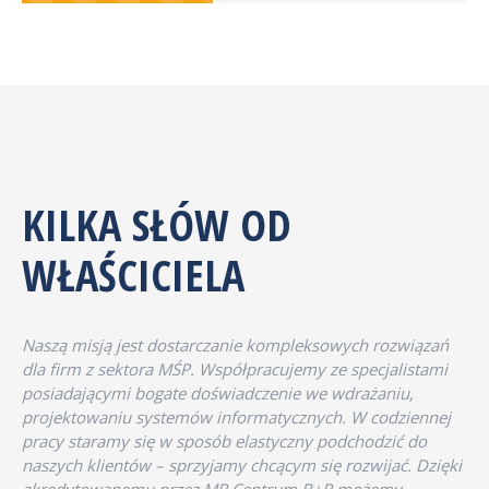
KILKA SŁÓW OD
WŁAŚCICIELA
Naszą misją jest dostarczanie kompleksowych rozwiązań
dla firm z sektora MŚP. Współpracujemy ze specjalistami
posiadającymi bogate doświadczenie we wdrażaniu,
projektowaniu systemów informatycznych. W codziennej
pracy staramy się w sposób elastyczny podchodzić do
naszych klientów – sprzyjamy chcącym się rozwijać. Dzięki