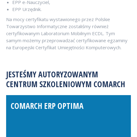
EPP e-Nauczyciel,
EPP Urzędnik.
Na mocy certyfikatu wystawionego przez Polskie
Towarzystwo Informatyczne zostaliśmy również
certyfikowanym Laboratorium Mobilnym ECDL. Tym
samym możemy przeprowadzać certyfikowane egzaminy
na Europejski Certyfikat Umiejętności Komputerowych.
JESTEŚMY AUTORYZOWANYM
CENTRUM SZKOLENIOWYM COMARCH
COMARCH ERP OPTIMA