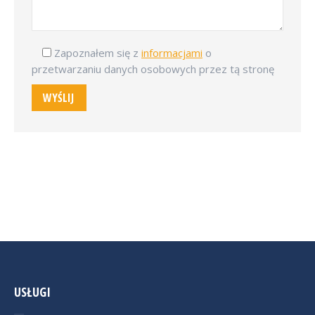
Zapoznałem się z
informacjami
o
przetwarzaniu danych osobowych przez tą stronę
USŁUGI