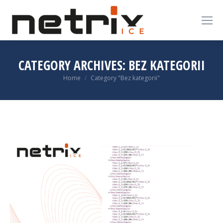
CATEGORY ARCHIVES:
BEZ KATEGORII
You are here:
Home
Category "Bez kategorii"