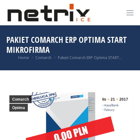
PAKIET COMARCH ERP OPTIMA START
MIKROFIRMA
You are here:
Home
Comarch
Pakiet Comarch ERP Optima START…
Comarch
lis
21
2017
Optima