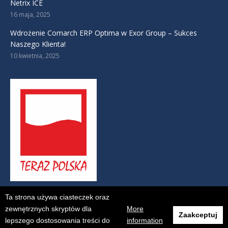
Netrix ICE
16 maja, 2025
Wdrożenie Comarch ERP Optima w Exor Group – Sukces
Naszego Klienta!
10 kwietnia, 2025
Ta strona używa ciasteczek oraz
zewnętrznych skryptów dla
More
Zaakceptuj
lepszego dostosowania treści do
information
© Netrix S.A. - 2017. All rights reserved.