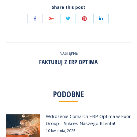
Share this post
Udostępnij
Udostępnij
Udostępnij
Udostępnij
Udostępnij
przez
przez
przez
przez
przez
Twitter
Pinterest
Facebook
Google+
LinkedIn
NAWIGACJA
NASTĘPNE
WPISÓW
FAKTURUJ Z ERP OPTIMA
Następny
wpis:
PODOBNE
Wdrożenie Comarch ERP Optima w Exor
Group – Sukces Naszego Klienta!
10 kwietnia, 2025