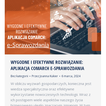
WYGODNE I EFEKTYWNE ROZWIĄZANIE:
APLIKACJA COMARCH E-SPRAWOZDANIA
Bez kategorii
Przez
Joanna Kukier
6 marca, 2024
W obliczu wyzwań gospodarczych, konieczna jest
wiedza specjalistyczna oraz efektywne
wykorzystanie nowoczesnych technologii. Wraz z
ich postępem wiele aspektów naszego życia
biznesowego uległo znaczącym zmianom. W tym