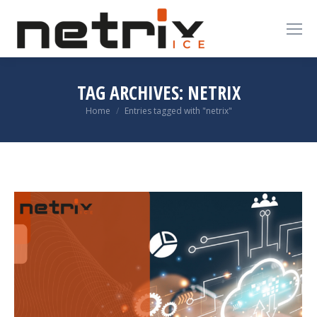
TAG ARCHIVES:
NETRIX
You are here:
Home
Entries tagged with "netrix"