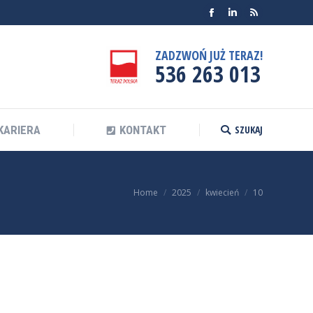
Facebook
Linkedin
Rss
SZUKAJ
KARIERA
KONTAKT
Search:
ZADZWOŃ JUŻ TERAZ!
536 263 013
SZUKAJ
KARIERA
KONTAKT
Search:
You are here:
Home
2025
kwiecień
10